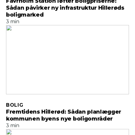
Favrholm Station løfter boligpriserne:
Sådan påvirker ny infrastruktur Hillerøds
boligmarked
3 min
BOLIG
Fremtidens Hillerød: Sådan planlægger
kommunen byens nye boligområder
3 min