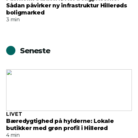
Sådan påvirker ny infrastruktur Hillerøds
boligmarked
3 min
Seneste
LIVET
Bæredygtighed på hylderne: Lokale
butikker med grøn profil i Hillerød
4 min