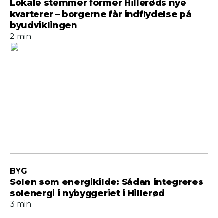
Lokale stemmer former Hillerøds nye
kvarterer – borgerne får indflydelse på
byudviklingen
2 min
BYG
Solen som energikilde: Sådan integreres
solenergi i nybyggeriet i Hillerød
3 min