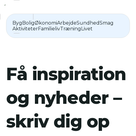
Byg
Bolig
Økonomi
Arbejde
Sundhed
Smag
Aktiviteter
Familieliv
Træning
Livet
Få inspiration
og nyheder –
skriv dig op