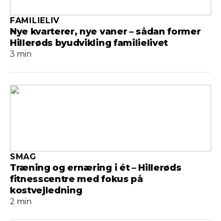
FAMILIELIV
Nye kvarterer, nye vaner – sådan former
Hillerøds byudvikling familielivet
3 min
SMAG
Træning og ernæring i ét – Hillerøds
fitnesscentre med fokus på
kostvejledning
2 min