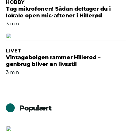
HOBBY
Tag mikrofonen! Sådan deltager du i
lokale open mic-aftener i Hillerød
3 min
LIVET
Vintagebølgen rammer Hillerød –
genbrug bliver en livsstil
3 min
Populært