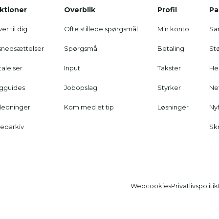
ktioner
Overblik
Profil
Pa
er til dig
Ofte stillede spørgsmål
Min konto
Sa
snedsættelser
Spørgsmål
Betaling
St
alelser
Input
Takster
He
lgguides
Jobopslag
Styrker
Ne
ledninger
Kom med et tip
Løsninger
Ny
eoarkiv
Skr
Webcookies
Privatlivspolitik