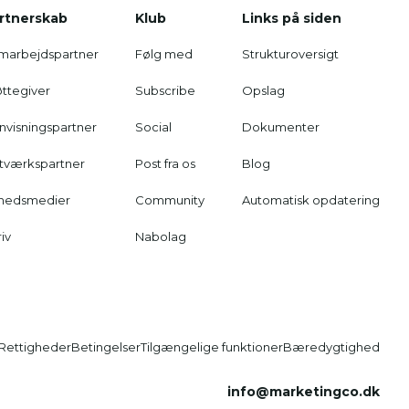
rtnerskab
Klub
Links på siden
marbejdspartner
Følg med
Strukturoversigt
øttegiver
Subscribe
Opslag
nvisningspartner
Social
Dokumenter
tværkspartner
Post fra os
Blog
hedsmedier
Community
Automatisk opdatering
iv
Nabolag
Rettigheder
Betingelser
Tilgængelige funktioner
Bæredygtighed
info@marketingco.dk