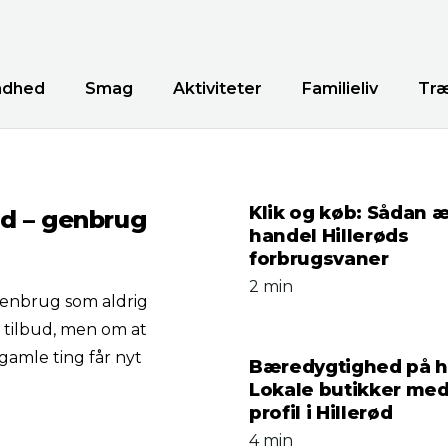
ndhed
Smag
Aktiviteter
Familieliv
Træ
Klik og køb: Sådan 
d – genbrug
handel Hillerøds
forbrugsvaner
2 min
 genbrug som aldrig
 tilbud, men om at
 gamle ting får nyt
Bæredygtighed på h
Lokale butikker med
profil i Hillerød
4 min