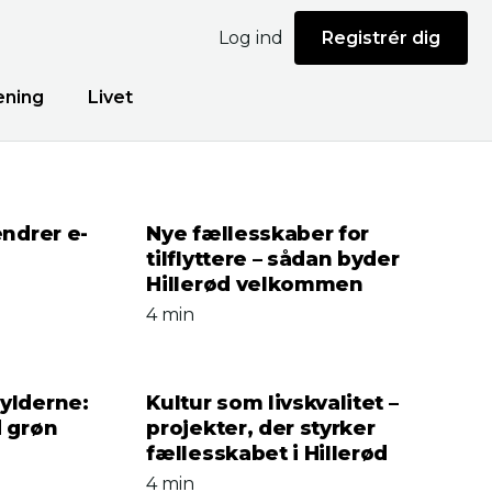
Log ind
Registrér dig
ning
Livet
ændrer e-
Nye fællesskaber for
tilflyttere – sådan byder
Hillerød velkommen
4 min
ylderne:
Kultur som livskvalitet –
 grøn
projekter, der styrker
fællesskabet i Hillerød
4 min