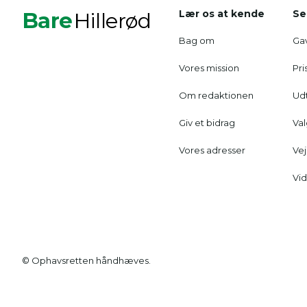
Bare
Hillerød
Lær os at kende
Se
Bag om
Gav
Vores mission
Pri
Om redaktionen
Udt
Giv et bidrag
Va
Vores adresser
Vej
Vid
© Ophavsretten håndhæves.