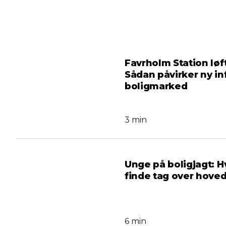
Favrholm Station løf
Sådan påvirker ny in
boligmarked
3 min
Unge på boligjagt: 
finde tag over hovede
6 min