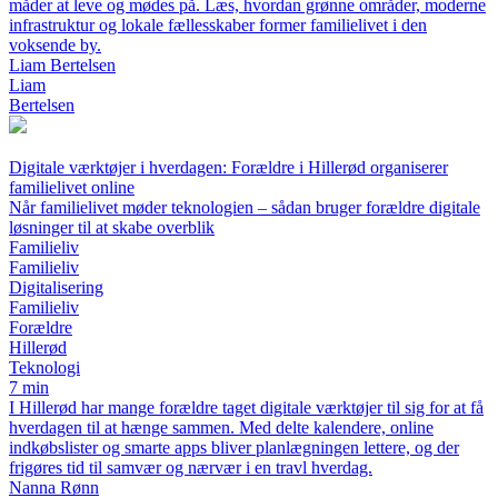
måder at leve og mødes på. Læs, hvordan grønne områder, moderne
infrastruktur og lokale fællesskaber former familielivet i den
voksende by.
Liam Bertelsen
Liam
Bertelsen
Digitale værktøjer i hverdagen: Forældre i Hillerød organiserer
familielivet online
Når familielivet møder teknologien – sådan bruger forældre digitale
løsninger til at skabe overblik
Familieliv
Familieliv
Digitalisering
Familieliv
Forældre
Hillerød
Teknologi
7 min
I Hillerød har mange forældre taget digitale værktøjer til sig for at få
hverdagen til at hænge sammen. Med delte kalendere, online
indkøbslister og smarte apps bliver planlægningen lettere, og der
frigøres tid til samvær og nærvær i en travl hverdag.
Nanna Rønn