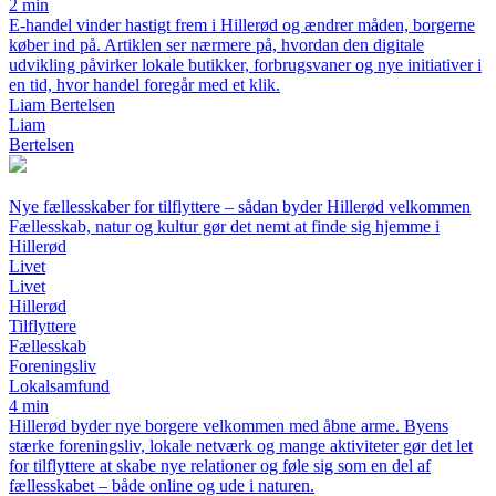
2 min
E-handel vinder hastigt frem i Hillerød og ændrer måden, borgerne
køber ind på. Artiklen ser nærmere på, hvordan den digitale
udvikling påvirker lokale butikker, forbrugsvaner og nye initiativer i
en tid, hvor handel foregår med et klik.
Liam Bertelsen
Liam
Bertelsen
Nye fællesskaber for tilflyttere – sådan byder Hillerød velkommen
Fællesskab, natur og kultur gør det nemt at finde sig hjemme i
Hillerød
Livet
Livet
Hillerød
Tilflyttere
Fællesskab
Foreningsliv
Lokalsamfund
4 min
Hillerød byder nye borgere velkommen med åbne arme. Byens
stærke foreningsliv, lokale netværk og mange aktiviteter gør det let
for tilflyttere at skabe nye relationer og føle sig som en del af
fællesskabet – både online og ude i naturen.