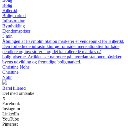
Bolig
Bolig
Hillerød
Boligmarked
Infrastruktur
Byudvikling
Ejendomspriser
3 min
Åbningen af Favrholm Station markerer et vendepunkt for Hillerød.
Den forbedrede infrastruktur gør området mere attraktivt for både
pendlere og investorer – og det kan allerede mærkes på
boligpriserne. Artiklen ser nærmere på, hvordan stationen påvirker
byens udvikling og fremtidige boligmarked.
Christine Nohr
Christine
Nohr
Bare
Hillerød
Del med omtanke
X
Facebook
Instagram
LinkedIn
YouTube
Pinterest