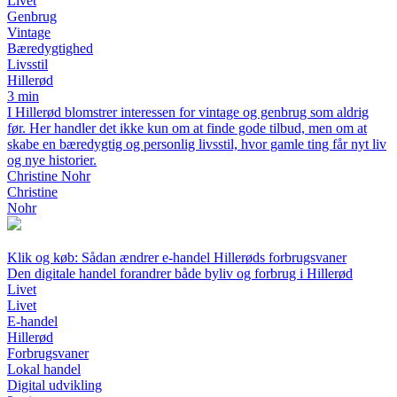
Livet
Genbrug
Vintage
Bæredygtighed
Livsstil
Hillerød
3 min
I Hillerød blomstrer interessen for vintage og genbrug som aldrig
før. Her handler det ikke kun om at finde gode tilbud, men om at
skabe en bæredygtig og personlig livsstil, hvor gamle ting får nyt liv
og nye historier.
Christine Nohr
Christine
Nohr
Klik og køb: Sådan ændrer e-handel Hillerøds forbrugsvaner
Den digitale handel forandrer både byliv og forbrug i Hillerød
Livet
Livet
E-handel
Hillerød
Forbrugsvaner
Lokal handel
Digital udvikling