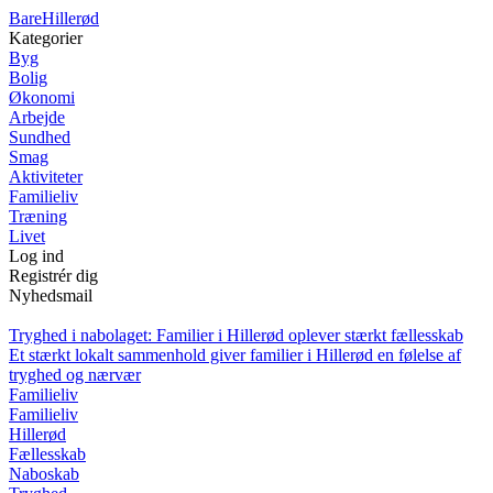
Bare
Hillerød
Kategorier
Byg
Bolig
Økonomi
Arbejde
Sundhed
Smag
Aktiviteter
Familieliv
Træning
Livet
Log ind
Registrér dig
Nyhedsmail
Tryghed i nabolaget: Familier i Hillerød oplever stærkt fællesskab
Et stærkt lokalt sammenhold giver familier i Hillerød en følelse af
tryghed og nærvær
Familieliv
Familieliv
Hillerød
Fællesskab
Naboskab