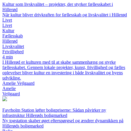
Kultur som livskvalitet – projekter, der styrker fællesskabet i
Hillerød
Når kultur bliver drivkraften for fællesskab og livskvalitet i Hillerød
Livet
Livet
Kultur
Fællesskab
Hillerød
Livskvalitet
Frivillighed
4 min
I Hillerød er kulturen med til at skabe sammenhæng og styrke
fællesskabet. Gennem lokale projekter, kunst, frivillighed og fælles
oplevelser bliver kultur en investering i både livskvalitet og byens
udvikling.
Amelie Vejlgaard
Amelie
Vejlgaard
Favrholm Station løfter boligpriserne: Sådan påvirker ny
infrastruktur Hillerøds boligmarked
Ny togstation skaber øget efterspørgsel og ændrer dynamikken på
Hillerøds boligmarked