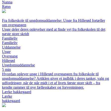
Nanna
Rønn
Fra folkeskole til ungdomsuddannelse: Unge fra Hillerød fortæller
om overgangen
Unge deler deres oplevelser med at finde vej fra folkeskolen til det
næste store skridt
Familieliv
Familieliv
Uddannelse
Unge
Overgang
Hillerød
Ungdomsuddannelse
5 min
Hvordan oplever unge i Hillerød overgangen fra folkeskole til
ungdomsuddannelse? Artiklen giver et indblik i deres tanker, valg og
udfordringer, når de står midt i et af livets første store skift – fra
kendte rammer til nye fællesskaber og forventninger.
Lærke bakkegaard
Lærke
bakkegaard