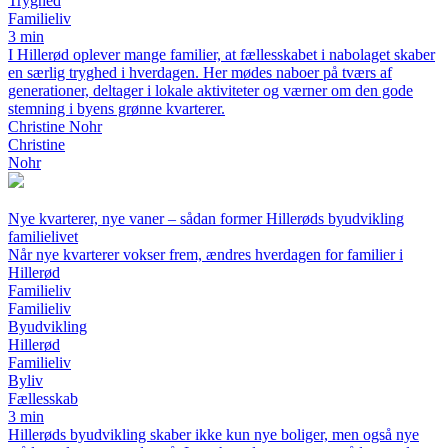
Tryghed
Familieliv
3 min
I Hillerød oplever mange familier, at fællesskabet i nabolaget skaber
en særlig tryghed i hverdagen. Her mødes naboer på tværs af
generationer, deltager i lokale aktiviteter og værner om den gode
stemning i byens grønne kvarterer.
Christine Nohr
Christine
Nohr
Nye kvarterer, nye vaner – sådan former Hillerøds byudvikling
familielivet
Når nye kvarterer vokser frem, ændres hverdagen for familier i
Hillerød
Familieliv
Familieliv
Byudvikling
Hillerød
Familieliv
Byliv
Fællesskab
3 min
Hillerøds byudvikling skaber ikke kun nye boliger, men også nye