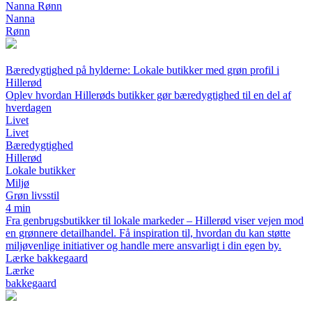
Nanna Rønn
Nanna
Rønn
Bæredygtighed på hylderne: Lokale butikker med grøn profil i
Hillerød
Oplev hvordan Hillerøds butikker gør bæredygtighed til en del af
hverdagen
Livet
Livet
Bæredygtighed
Hillerød
Lokale butikker
Miljø
Grøn livsstil
4 min
Fra genbrugsbutikker til lokale markeder – Hillerød viser vejen mod
en grønnere detailhandel. Få inspiration til, hvordan du kan støtte
miljøvenlige initiativer og handle mere ansvarligt i din egen by.
Lærke bakkegaard
Lærke
bakkegaard