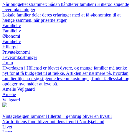
Når budgettet strammer: Sådan håndterer familier i Hillerød stigende
leveomkostninger
Lokale familier deler deres erfaringer med at få økonomien til at
hænge sammen, når priserne stiger
Familieliv
Familieliv
Økonomi
Familieliv
Hillerød
Privatøkonomi
Leveomkostninger
2 min
Hverdagen i Hillerød er blevet dyrere, og mange familier må tænke
nyt for at få budgettet til at række. Artiklen ser nærmere på, hvordan
familier tilpasser sig stigende leveomkostninger, finder fællesskab og
opdager nye måder at leve på.
Amelie Vejlgaard
Amelie
Vejlgaard
Vintagebølgen rammer Hillerød – genbrug bliver en livsstil
Når fortidens fund bliver nutidens trend i Nordsjælland
Livet