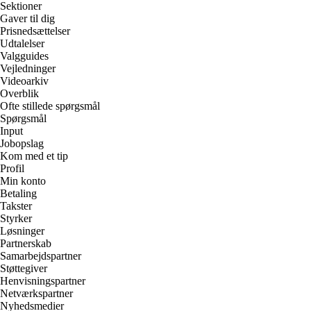
Sektioner
Gaver til dig
Prisnedsættelser
Udtalelser
Valgguides
Vejledninger
Videoarkiv
Overblik
Ofte stillede spørgsmål
Spørgsmål
Input
Jobopslag
Kom med et tip
Profil
Min konto
Betaling
Takster
Styrker
Løsninger
Partnerskab
Samarbejdspartner
Støttegiver
Henvisningspartner
Netværkspartner
Nyhedsmedier