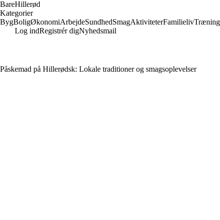
Bare
Hillerød
Kategorier
Byg
Bolig
Økonomi
Arbejde
Sundhed
Smag
Aktiviteter
Familieliv
Træning
Log ind
Registrér dig
Nyhedsmail
Påskemad på Hillerødsk: Lokale traditioner og smagsoplevelser