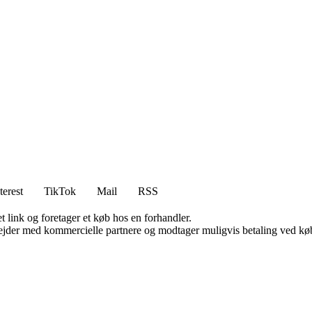
terest
TikTok
Mail
RSS
t link og foretager et køb hos en forhandler.
jder med kommercielle partnere og modtager muligvis betaling ved køb.