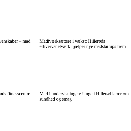
 venskaber – mad
Madiværksættere i vækst: Hillerøds
erhvervsnetværk hjælper nye madstartups frem
øds fitnesscentre
Mad i undervisningen: Unge i Hillerød lærer om
sundhed og smag