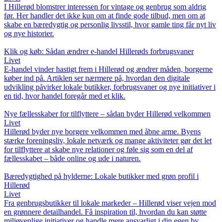
I Hillerød blomstrer interessen for vintage og genbrug som aldrig
før. Her handler det ikke kun om at finde gode tilbud, men om at
skabe en bæredygtig og personlig livsstil, hvor gamle ting får nyt liv
og nye historier.
Klik og køb: Sådan ændrer e-handel Hillerøds forbrugsvaner
Livet
E-handel vinder hastigt frem i Hillerød og ændrer måden, borgerne
køber ind på. Artiklen ser nærmere på, hvordan den digitale
udvikling påvirker lokale butikker, forbrugsvaner og nye initiativer i
en tid, hvor handel foregår med et klik.
Nye fællesskaber for tilflyttere – sådan byder Hillerød velkommen
Livet
Hillerød byder nye borgere velkommen med åbne arme. Byens
stærke foreningsliv, lokale netværk og mange aktiviteter gør det let
for tilflyttere at skabe nye relationer og føle sig som en del af
fællesskabet – både online og ude i naturen.
Bæredygtighed på hylderne: Lokale butikker med grøn profil i
Hillerød
Livet
Fra genbrugsbutikker til lokale markeder – Hillerød viser vejen mod
en grønnere detailhandel. Få inspiration til, hvordan du kan støtte
miljøvenlige initiativer og handle mere ansvarligt i din egen by.