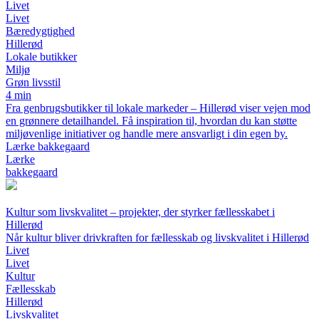
Livet
Livet
Bæredygtighed
Hillerød
Lokale butikker
Miljø
Grøn livsstil
4 min
Fra genbrugsbutikker til lokale markeder – Hillerød viser vejen mod
en grønnere detailhandel. Få inspiration til, hvordan du kan støtte
miljøvenlige initiativer og handle mere ansvarligt i din egen by.
Lærke bakkegaard
Lærke
bakkegaard
Kultur som livskvalitet – projekter, der styrker fællesskabet i
Hillerød
Når kultur bliver drivkraften for fællesskab og livskvalitet i Hillerød
Livet
Livet
Kultur
Fællesskab
Hillerød
Livskvalitet