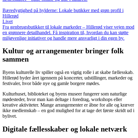
Bæredygtighed på hylderne: Lokale butikker med grøn profil i
Hillerød
Livet
Fra genbrugsbutikker til lokale markeder – Hillerød viser vejen mod
en grønnere detailhandel. Få inspiration til, hvordan du kan støtte
miljøvenlige initiativer og handle mere ansvarligt i din egen by.
Kultur og arrangementer bringer folk
sammen
Byens kulturelle liv spiller også en vigtig rolle i at skabe fællesskab.
Hillerød byder året igennem på koncerter, udstillinger, markeder og
festivaler, hvor både nye og gamle borgere mødes.
Kulturhuset, biblioteket og byens museer fungerer som naturlige
mødesteder, hvor man kan deltage i foredrag, workshops eller
kreative aktiviteter. Mange arrangementer er åbne for alle og kræver
ikke medlemskab – en god mulighed for at tage det første skridt ud i
bylivet.
Digitale fællesskaber og lokale netværk