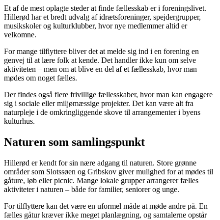
Et af de mest oplagte steder at finde fællesskab er i foreningslivet.
Hillerød har et bredt udvalg af idrætsforeninger, spejdergrupper,
musikskoler og kulturklubber, hvor nye medlemmer altid er
velkomne.
For mange tilflyttere bliver det at melde sig ind i en forening en
genvej til at lære folk at kende. Det handler ikke kun om selve
aktiviteten – men om at blive en del af et fællesskab, hvor man
mødes om noget fælles.
Der findes også flere frivillige fællesskaber, hvor man kan engagere
sig i sociale eller miljømæssige projekter. Det kan være alt fra
naturpleje i de omkringliggende skove til arrangementer i byens
kulturhus.
Naturen som samlingspunkt
Hillerød er kendt for sin nære adgang til naturen. Store grønne
områder som Slotssøen og Gribskov giver mulighed for at mødes til
gåture, løb eller picnic. Mange lokale grupper arrangerer fælles
aktiviteter i naturen – både for familier, seniorer og unge.
For tilflyttere kan det være en uformel måde at møde andre på. En
fælles gåtur kræver ikke meget planlægning, og samtalerne opstår