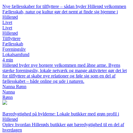
Nye fællesskaber for tilflyttere – sådan byder Hillerød velkommen
Fællesskab, natur og kultur gør det nemt at finde sig hjemme i
Hillerød
Livet
Livet
Hillerød
Tilflyttere
Fællesskab
Foreningsliv
Lokalsamfund
4 min
Hillerød byder nye borgere velkommen med åbne arme. Byens
stærke foreningsliv, lokale netværk og mange aktiviteter gør det let
for tilflyttere at skabe nye relationer og føle sig som en del af
fællesskabet – både online og ude i naturen.
Nanna Rønn
Nanna
Rønn
Bæredygtighed på hylderne: Lokale butikker med grøn profil i
Hillerød
Oplev hvordan Hillerøds butikker gør bæredygtighed til en del af
hverdagen