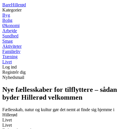
Bare
Hillerød
Kategorier
Byg
Bolig
Økonomi
Arbejde
Sundhed
Smag
Aktiviteter
Familieliv
Træning
Livet
Log ind
Registrér dig
Nyhedsmail
Nye fællesskaber for tilflyttere – sådan
byder Hillerød velkommen
Fællesskab, natur og kultur gør det nemt at finde sig hjemme i
Hillerød
Livet
Livet