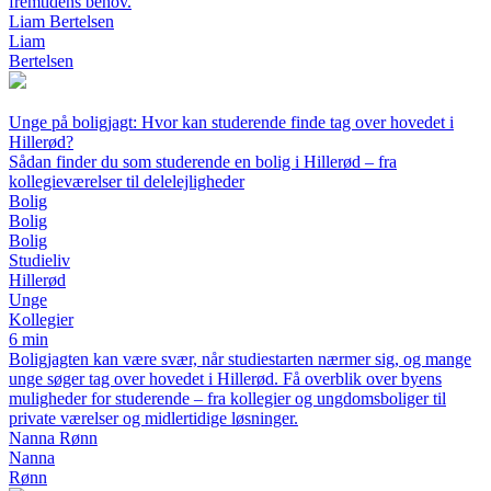
fremtidens behov.
Liam Bertelsen
Liam
Bertelsen
Unge på boligjagt: Hvor kan studerende finde tag over hovedet i
Hillerød?
Sådan finder du som studerende en bolig i Hillerød – fra
kollegieværelser til delelejligheder
Bolig
Bolig
Bolig
Studieliv
Hillerød
Unge
Kollegier
6 min
Boligjagten kan være svær, når studiestarten nærmer sig, og mange
unge søger tag over hovedet i Hillerød. Få overblik over byens
muligheder for studerende – fra kollegier og ungdomsboliger til
private værelser og midlertidige løsninger.
Nanna Rønn
Nanna
Rønn