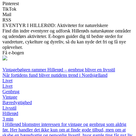
Pinterest
TikTok
Mail
RSS
EVENTYR I HILLERØD: Aktiviteter for naturelskere
Find din indre eventyrer og udforsk Hillerøds naturskønne områder
og udendørs aktiviteter. E-bogen guider dig til bedste steder for
vandreture, cykelture og dyreliv, så du kan nyde det fri og få nye
oplevelser.
Få e-bogen
Vintagebølgen rammer Hillerød – genbrug bliver en livsstil
Når fortidens fund bliver nutidens trend i Nordsjælland
Livet
Livet
Genbrug
Vintage
Bæredygtighed
Livsstil
Hillerød
3 min
I Hillerød blomstrer interessen for vintage og genbrug som aldrig
før. Her handler det ikke kun om at finde gode tilbud, men om at
skabe en bæredygtig og personlig livsstil, hvor gamle ting får nyt liv