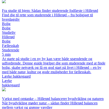
Fra studie til hjem: Sådan finder studerende fodfæste i Hillerød
Find dig til rette som studerende i Hillerød – fra boligjagt til
hverdagsliv
Bolig
Bolig
Studieliv
Hillerød
Bolig
Fællesskab
Studerende
5 min
At starte på studie i en ny by kan være både spændende og
udfordrende. Denne guide hjælper dig som studerende med at finde
bolig, skabe netværk og få en god start på livet i Hillerød – en by
med både natur, kultur og gode muligheder for fællesskab.
Lærke bakkegaard
Lærke
bakkegaard
Vækst med omtanke – Hillerød balancerer byudvikling og naturen
Når byudvikling møder natur – sådan finder Hillerød balancen
mellem vækst og grønne værdier