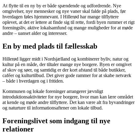
At flytte til en ny by er både spændende og udfordrende. Nye
omgivelser, nye mennesker og nye vaner skal falde på plads, før
hverdagen føles hjemmevant. I Hillerød har mange tilflyttere
oplevet, at det er lettere at finde sig til rette, fordi byen rummer et rigt
foreningsliv, aktive lokalsamfund og mange muligheder for at møde
andre – uanset alder og interesser.
En by med plads til fællesskab
Hillerød ligger midt i Nordsjælland og kombinerer byliv, natur og
kultur på en måde, der tiltaler mange nye borgere. Byen er omgivet
af skov og søer, og samtidig er der kort afstand til både butikker,
caféer og kulturtilbud. Det giver gode rammer for at skabe netværk
– både i hverdagen og i fritiden.
Kommunen og lokale foreninger arrangerer jævnligt
introduktionsaktiviteter for nye borgere, hvor man kan lære området
at kende og møde andre tilflyttere. Det kan være alt fra byvandringer
og naturture til informationsaftener om lokale tilbud.
Foreningslivet som indgang til nye
relationer