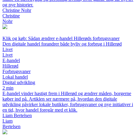
og nye historier.
Christine Nohr
Christine
Nohr
Klik og køb: Sådan ændrer e-handel Hillerøds forbrugsvaner
Den digitale handel forandrer både byliv og forbrug i Hillerød
Livet
Livet
E-handel
Hillerød
Forbrugsvaner
Lokal handel
Digital udvikling
2 min
E-handel vinder hastigt frem i Hillerød og ændrer måden, borgerne
køber ind på. Artiklen ser nærmere på, hvordan den digitale
udvikling påvirker lokale butikker, forbrugsvaner og nye initiativer i
en tid, hvor handel foregår med et klik.
Liam Bertelsen
Liam
Bertelsen