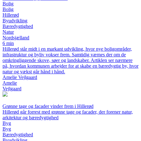
Bolig
Bolig
Hillerød
Byudvikling
Bæredygtighed
Natur
Nordsjælland
6 min
Hillerød står midt i en markant udvikling, hvor nye boligområder,
infrastruktur og byliv vokser frem. Samtidig værnes der om de
omkringliggende skove, søer og landskaber. Artiklen ser nærmere
på, hvordan kommunen arbejder for at skabe en bæredygtig by, hvor
natur og vækst går hånd i hånd.
Amelie Vejlgaard
Amelie
Vejlgaard
Grønne tage og facader vinder frem i Hillerød
Hillerød går forrest med grønne tage og facader, der forener natur,
arkitektur og bæredygtighed
Byg
Byg
Bæredygtighed
Byudvikling