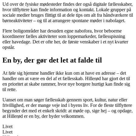
Ud over de fysiske mødesteder findes der også digitale fællesskaber,
hvor tilflyttere kan finde information og kontakt. Lokale grupper på
sociale medier bruges flittigt til at dele tips om alt fra håndværkere til
børneaktiviteter – og til at arrangere spontane møder i nabolaget.
Flere boligområder har desuden egne nabofora, hvor beboerne
koordinerer fælles aktiviteter som loppemarkeder, fællesspisning
eller havedage. Det er ofte her, de første venskaber i et nyt kvarter
opstår.
En by, der gør det let at falde til
At føle sig hjemme handler ikke kun om at have en adresse – det
handler om at være en del af et fællesskab. Hillerød har gjort det til
en prioritet at skabe rammer, hvor nye borgere hurtigt kan finde sig
til rette.
Uanset om man søger fællesskab gennem sport, kultur, natur eller
frivillighed, er der mange veje ind i byens liv. For de fleste tilflyttere
begynder det med et enkelt skridt: at møde op, sige hej – og opdage,
at Hillerød er en by, der byder velkommen.
Livet
Livet