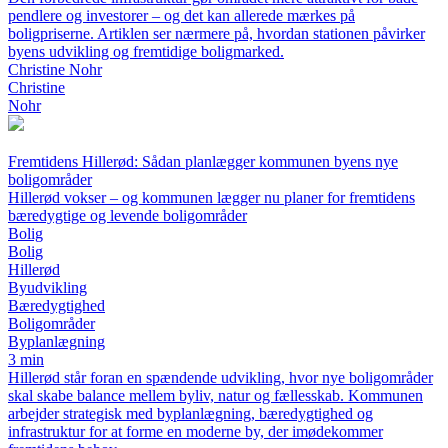
pendlere og investorer – og det kan allerede mærkes på
boligpriserne. Artiklen ser nærmere på, hvordan stationen påvirker
byens udvikling og fremtidige boligmarked.
Christine Nohr
Christine
Nohr
Fremtidens Hillerød: Sådan planlægger kommunen byens nye
boligområder
Hillerød vokser – og kommunen lægger nu planer for fremtidens
bæredygtige og levende boligområder
Bolig
Bolig
Hillerød
Byudvikling
Bæredygtighed
Boligområder
Byplanlægning
3 min
Hillerød står foran en spændende udvikling, hvor nye boligområder
skal skabe balance mellem byliv, natur og fællesskab. Kommunen
arbejder strategisk med byplanlægning, bæredygtighed og
infrastruktur for at forme en moderne by, der imødekommer