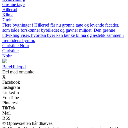
Grønne tage
Hillerød
Klima
7 min
Flere bygninger i Hillerød får nu grønne tage og levende facader,
som både forskønner bybilledet og gavner miljøet. Den grønne
udvikling viser, hvordan byer kan tænke klima og æstetik sammen i
fremtidens byrum.
Christine Nohr
Christine
Nohr
Bare
Hillerød
Del med omtanke
X
Facebook
Instagram
LinkedIn
YouTube
Pinterest
TikTok
Mail
RSS
© Ophavsretten håndhæves.