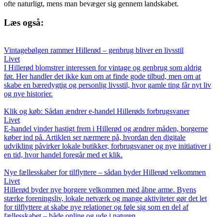
ofte naturligt, mens man bevæger sig gennem landskabet.
Læs også:
Vintagebølgen rammer Hillerød – genbrug bliver en livsstil
Livet
I Hillerød blomstrer interessen for vintage og genbrug som aldrig
før. Her handler det ikke kun om at finde gode tilbud, men om at
skabe en bæredygtig og personlig livsstil, hvor gamle ting får nyt liv
og nye historier.
Klik og køb: Sådan ændrer e-handel Hillerøds forbrugsvaner
Livet
E-handel vinder hastigt frem i Hillerød og ændrer måden, borgerne
køber ind på. Artiklen ser nærmere på, hvordan den digitale
udvikling påvirker lokale butikker, forbrugsvaner og nye initiativer i
en tid, hvor handel foregår med et klik.
Nye fællesskaber for tilflyttere – sådan byder Hillerød velkommen
Livet
Hillerød byder nye borgere velkommen med åbne arme. Byens
stærke foreningsliv, lokale netværk og mange aktiviteter gør det let
for tilflyttere at skabe nye relationer og føle sig som en del af
fællesskabet – både online og ude i naturen.