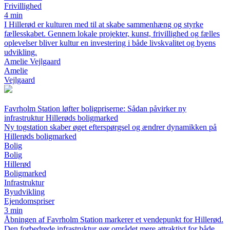
Frivillighed
4 min
I Hillerød er kulturen med til at skabe sammenhæng og styrke
fællesskabet. Gennem lokale projekter, kunst, frivillighed og fælles
oplevelser bliver kultur en investering i både livskvalitet og byens
udvikling.
Amelie Vejlgaard
Amelie
Vejlgaard
Favrholm Station løfter boligpriserne: Sådan påvirker ny
infrastruktur Hillerøds boligmarked
Ny togstation skaber øget efterspørgsel og ændrer dynamikken på
Hillerøds boligmarked
Bolig
Bolig
Hillerød
Boligmarked
Infrastruktur
Byudvikling
Ejendomspriser
3 min
Åbningen af Favrholm Station markerer et vendepunkt for Hillerød.
Den forbedrede infrastruktur gør området mere attraktivt for både