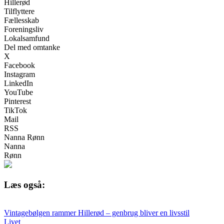
Hillerød
Tilflyttere
Fællesskab
Foreningsliv
Lokalsamfund
Del med omtanke
X
Facebook
Instagram
LinkedIn
YouTube
Pinterest
TikTok
Mail
RSS
Nanna Rønn
Nanna
Rønn
Læs også:
Vintagebølgen rammer Hillerød – genbrug bliver en livsstil
Livet