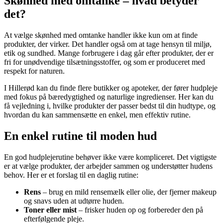
Skønhed med omtanke – hvad betyder
det?
At vælge skønhed med omtanke handler ikke kun om at finde
produkter, der virker. Det handler også om at tage hensyn til miljø,
etik og sundhed. Mange forbrugere i dag går efter produkter, der er
fri for unødvendige tilsætningsstoffer, og som er produceret med
respekt for naturen.
I Hillerød kan du finde flere butikker og apoteker, der fører hudpleje
med fokus på bæredygtighed og naturlige ingredienser. Her kan du
få vejledning i, hvilke produkter der passer bedst til din hudtype, og
hvordan du kan sammensætte en enkel, men effektiv rutine.
En enkel rutine til moden hud
En god hudplejerutine behøver ikke være kompliceret. Det vigtigste
er at vælge produkter, der arbejder sammen og understøtter hudens
behov. Her er et forslag til en daglig rutine:
Rens
– brug en mild rensemælk eller olie, der fjerner makeup
og snavs uden at udtørre huden.
Toner eller mist
– frisker huden op og forbereder den på
efterfølgende pleje.