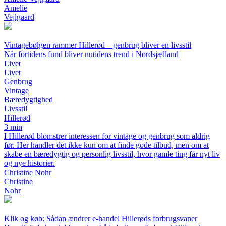
Amelie
Vejlgaard
Vintagebølgen rammer Hillerød – genbrug bliver en livsstil
Når fortidens fund bliver nutidens trend i Nordsjælland
Livet
Livet
Genbrug
Vintage
Bæredygtighed
Livsstil
Hillerød
3 min
I Hillerød blomstrer interessen for vintage og genbrug som aldrig
før. Her handler det ikke kun om at finde gode tilbud, men om at
skabe en bæredygtig og personlig livsstil, hvor gamle ting får nyt liv
og nye historier.
Christine Nohr
Christine
Nohr
Klik og køb: Sådan ændrer e-handel Hillerøds forbrugsvaner