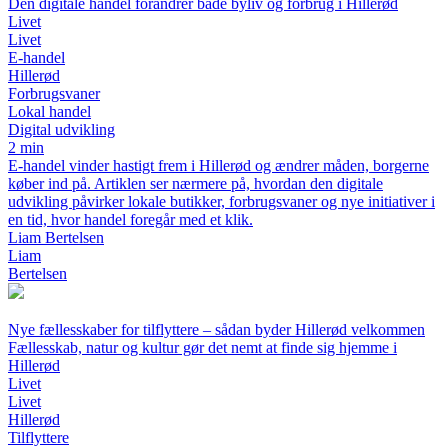
Den digitale handel forandrer både byliv og forbrug i Hillerød
Livet
Livet
E-handel
Hillerød
Forbrugsvaner
Lokal handel
Digital udvikling
2 min
E-handel vinder hastigt frem i Hillerød og ændrer måden, borgerne
køber ind på. Artiklen ser nærmere på, hvordan den digitale
udvikling påvirker lokale butikker, forbrugsvaner og nye initiativer i
en tid, hvor handel foregår med et klik.
Liam Bertelsen
Liam
Bertelsen
Nye fællesskaber for tilflyttere – sådan byder Hillerød velkommen
Fællesskab, natur og kultur gør det nemt at finde sig hjemme i
Hillerød
Livet
Livet
Hillerød
Tilflyttere