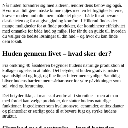
Når huden forandrer sig med alderen, ændrer dens behov sig også.
Hvor man tidligere måske kunne nøjes med en let fugtighedscreme,
kræver moden hud ofte mere målrettet pleje – både for at bevare
elasticiteten og for at give glød og komfort. I Hillerød findes der
mange muligheder for at finde produkter, der kombinerer effektivitet
med omtanke for både hud og miljø. Her får du en guide til, hvordan
du vælger de bedste løsninger til din hud – og hvor du kan finde
dem lokalt.
Huden gennem livet – hvad sker der?
Fra omkring 40-årsalderen begynder hudens naturlige produktion af
kollagen og elastin at falde. Det betyder, at huden gradvist mister
spændstighed og fugt, og fine linjer bliver mere synlige. Samtidig
bliver hudens barriere mere sårbar over for ydre påvirkninger som
sol, vind og forurening.
Det betyder ikke, at man skal ændre alt i sin rutine – men at man
med fordel kan vælge produkter, der støtter hudens naturlige
funktioner. Ingredienser som hyaluronsyre, ceramider, antioxidanter
og planteolier er særligt gode til at bevare fugt og styrke hudens
struktur.