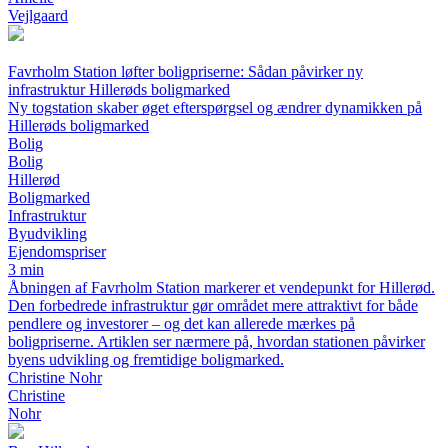
Vejlgaard
Favrholm Station løfter boligpriserne: Sådan påvirker ny
infrastruktur Hillerøds boligmarked
Ny togstation skaber øget efterspørgsel og ændrer dynamikken på
Hillerøds boligmarked
Bolig
Bolig
Hillerød
Boligmarked
Infrastruktur
Byudvikling
Ejendomspriser
3 min
Åbningen af Favrholm Station markerer et vendepunkt for Hillerød.
Den forbedrede infrastruktur gør området mere attraktivt for både
pendlere og investorer – og det kan allerede mærkes på
boligpriserne. Artiklen ser nærmere på, hvordan stationen påvirker
byens udvikling og fremtidige boligmarked.
Christine Nohr
Christine
Nohr