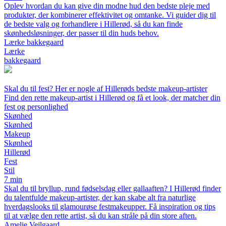
Oplev hvordan du kan give din modne hud den bedste pleje med
produkter, der kombinerer effektivitet og omtanke. Vi guider dig til
de bedste valg og forhandlere i Hillerød, så du kan finde
skønhedsløsninger, der passer til din huds behov.
Lærke bakkegaard
Lærke
bakkegaard
Skal du til fest? Her er nogle af Hillerøds bedste makeup-artister
Find den rette makeup-artist i Hillerød og få et look, der matcher din
fest og personlighed
Skønhed
Skønhed
Makeup
Skønhed
Hillerød
Fest
Stil
7 min
Skal du til bryllup, rund fødselsdag eller gallaaften? I Hillerød finder
du talentfulde makeup-artister, der kan skabe alt fra naturlige
hverdagslooks til glamourøse festmakeupper. Få inspiration og tips
til at vælge den rette artist, så du kan stråle på din store aften.
Amelie Vejlgaard