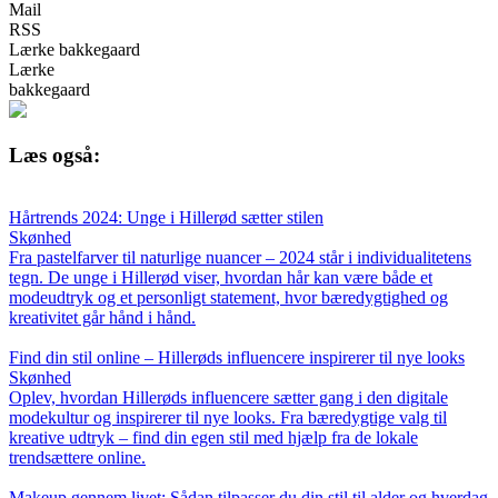
Mail
RSS
Lærke bakkegaard
Lærke
bakkegaard
Læs også:
Hårtrends 2024: Unge i Hillerød sætter stilen
Skønhed
Fra pastelfarver til naturlige nuancer – 2024 står i individualitetens
tegn. De unge i Hillerød viser, hvordan hår kan være både et
modeudtryk og et personligt statement, hvor bæredygtighed og
kreativitet går hånd i hånd.
Find din stil online – Hillerøds influencere inspirerer til nye looks
Skønhed
Oplev, hvordan Hillerøds influencere sætter gang i den digitale
modekultur og inspirerer til nye looks. Fra bæredygtige valg til
kreative udtryk – find din egen stil med hjælp fra de lokale
trendsættere online.
Makeup gennem livet: Sådan tilpasser du din stil til alder og hverdag