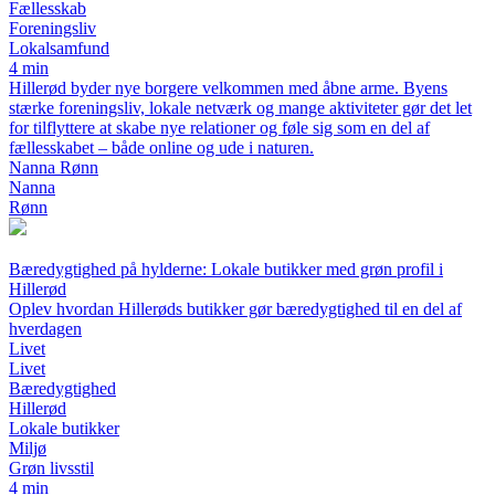
Fællesskab
Foreningsliv
Lokalsamfund
4 min
Hillerød byder nye borgere velkommen med åbne arme. Byens
stærke foreningsliv, lokale netværk og mange aktiviteter gør det let
for tilflyttere at skabe nye relationer og føle sig som en del af
fællesskabet – både online og ude i naturen.
Nanna Rønn
Nanna
Rønn
Bæredygtighed på hylderne: Lokale butikker med grøn profil i
Hillerød
Oplev hvordan Hillerøds butikker gør bæredygtighed til en del af
hverdagen
Livet
Livet
Bæredygtighed
Hillerød
Lokale butikker
Miljø
Grøn livsstil
4 min