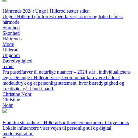
Hårtrends 2024: Unge i Hillerød sætter stilen
Unge i Hillerød går forrest med farver, former og frihed i årets
hårmode
Skønhed
Skønhed
Hårtrends
Mode
Hillerød
Ungdom
Bæredygtighed
5 min
Fra pastelfarver til naturlige nuancer – 2024 står i individualitetens
tegn. De unge i Hillerød viser, hvordan hår kan være både et
modeudtryk og et personligt statement, hvor bæredygtighed og
kreativitet går hånd i hånd.
Christine Nohr
Christine
Nohr
Find din stil online – Hillerøds influencere inspirerer til nye looks
Lokale influencere viser vejen til personlig stil og digital
modeinspiration