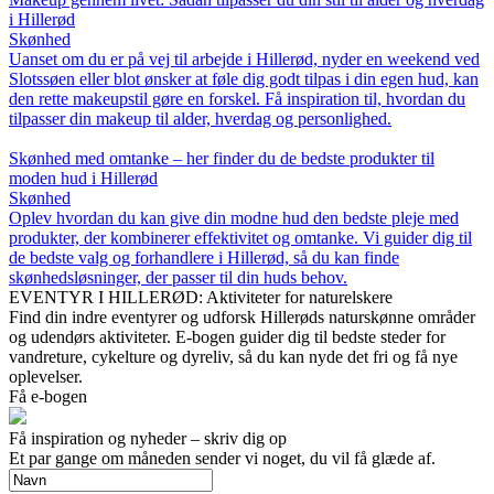
i Hillerød
Skønhed
Uanset om du er på vej til arbejde i Hillerød, nyder en weekend ved
Slotssøen eller blot ønsker at føle dig godt tilpas i din egen hud, kan
den rette makeupstil gøre en forskel. Få inspiration til, hvordan du
tilpasser din makeup til alder, hverdag og personlighed.
Skønhed med omtanke – her finder du de bedste produkter til
moden hud i Hillerød
Skønhed
Oplev hvordan du kan give din modne hud den bedste pleje med
produkter, der kombinerer effektivitet og omtanke. Vi guider dig til
de bedste valg og forhandlere i Hillerød, så du kan finde
skønhedsløsninger, der passer til din huds behov.
EVENTYR I HILLERØD: Aktiviteter for naturelskere
Find din indre eventyrer og udforsk Hillerøds naturskønne områder
og udendørs aktiviteter. E-bogen guider dig til bedste steder for
vandreture, cykelture og dyreliv, så du kan nyde det fri og få nye
oplevelser.
Få e-bogen
Få inspiration og nyheder – skriv dig op
Et par gange om måneden sender vi noget, du vil få glæde af.