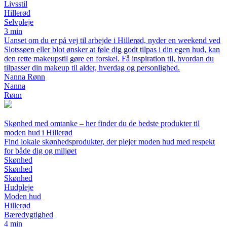
Livsstil
Hillerød
Selvpleje
3 min
Uanset om du er på vej til arbejde i Hillerød, nyder en weekend ved
Slotssøen eller blot ønsker at føle dig godt tilpas i din egen hud, kan
den rette makeupstil gøre en forskel. Få inspiration til, hvordan du
tilpasser din makeup til alder, hverdag og personlighed.
Nanna Rønn
Nanna
Rønn
Skønhed med omtanke – her finder du de bedste produkter til
moden hud i Hillerød
Find lokale skønhedsprodukter, der plejer moden hud med respekt
for både dig og miljøet
Skønhed
Skønhed
Skønhed
Hudpleje
Moden hud
Hillerød
Bæredygtighed
4 min