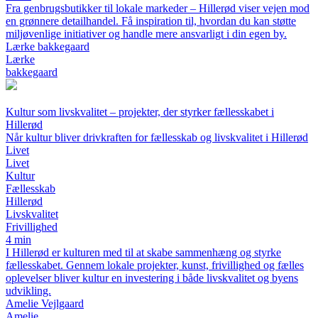
Fra genbrugsbutikker til lokale markeder – Hillerød viser vejen mod
en grønnere detailhandel. Få inspiration til, hvordan du kan støtte
miljøvenlige initiativer og handle mere ansvarligt i din egen by.
Lærke bakkegaard
Lærke
bakkegaard
Kultur som livskvalitet – projekter, der styrker fællesskabet i
Hillerød
Når kultur bliver drivkraften for fællesskab og livskvalitet i Hillerød
Livet
Livet
Kultur
Fællesskab
Hillerød
Livskvalitet
Frivillighed
4 min
I Hillerød er kulturen med til at skabe sammenhæng og styrke
fællesskabet. Gennem lokale projekter, kunst, frivillighed og fælles
oplevelser bliver kultur en investering i både livskvalitet og byens
udvikling.
Amelie Vejlgaard
Amelie