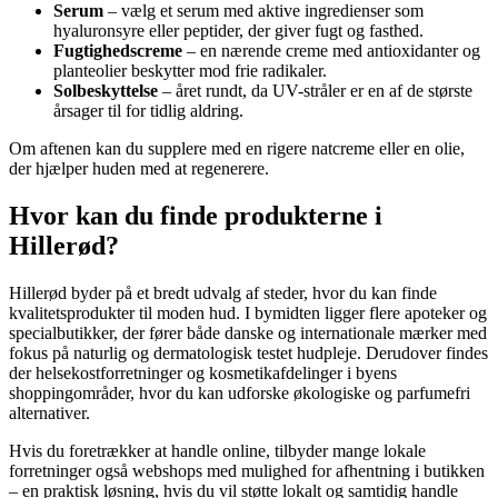
Serum
– vælg et serum med aktive ingredienser som
hyaluronsyre eller peptider, der giver fugt og fasthed.
Fugtighedscreme
– en nærende creme med antioxidanter og
planteolier beskytter mod frie radikaler.
Solbeskyttelse
– året rundt, da UV-stråler er en af de største
årsager til for tidlig aldring.
Om aftenen kan du supplere med en rigere natcreme eller en olie,
der hjælper huden med at regenerere.
Hvor kan du finde produkterne i
Hillerød?
Hillerød byder på et bredt udvalg af steder, hvor du kan finde
kvalitetsprodukter til moden hud. I bymidten ligger flere apoteker og
specialbutikker, der fører både danske og internationale mærker med
fokus på naturlig og dermatologisk testet hudpleje. Derudover findes
der helsekostforretninger og kosmetikafdelinger i byens
shoppingområder, hvor du kan udforske økologiske og parfumefri
alternativer.
Hvis du foretrækker at handle online, tilbyder mange lokale
forretninger også webshops med mulighed for afhentning i butikken
– en praktisk løsning, hvis du vil støtte lokalt og samtidig handle