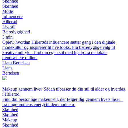
Skønhed
Skønhed
Mode
Influencere
Hillerød
Livsstil
Bæredygtighed
3 min
Oplev, hvordan Hillerøds influencere sætter gang i den digitale
modekultur og inspirerer til nye looks. Fra bæredygtige valg til
kreative udtryk – find din egen stil med hjælp fra de lokale
trendsættere online.
Liam Bertelsen
Liam
Bertelsen
Makeup gennem livet: Sådan tilpasser du din stil til alder og hverdag
i Hillerød
Find din personlige makeupstil, der følger dig gennem livets faser –
fra ungdommens energi til den modne ro
Skønhed
Skønhed
Makeup
Skønhed