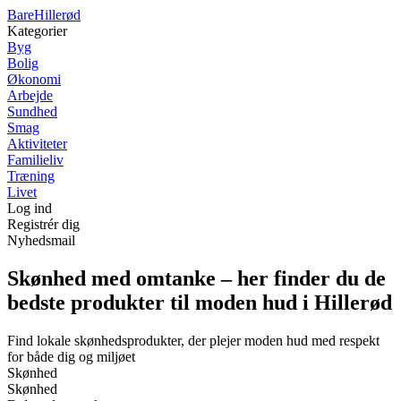
Bare
Hillerød
Kategorier
Byg
Bolig
Økonomi
Arbejde
Sundhed
Smag
Aktiviteter
Familieliv
Træning
Livet
Log ind
Registrér dig
Nyhedsmail
Skønhed med omtanke – her finder du de
bedste produkter til moden hud i Hillerød
Find lokale skønhedsprodukter, der plejer moden hud med respekt
for både dig og miljøet
Skønhed
Skønhed