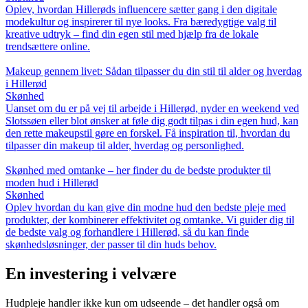
Oplev, hvordan Hillerøds influencere sætter gang i den digitale
modekultur og inspirerer til nye looks. Fra bæredygtige valg til
kreative udtryk – find din egen stil med hjælp fra de lokale
trendsættere online.
Makeup gennem livet: Sådan tilpasser du din stil til alder og hverdag
i Hillerød
Skønhed
Uanset om du er på vej til arbejde i Hillerød, nyder en weekend ved
Slotssøen eller blot ønsker at føle dig godt tilpas i din egen hud, kan
den rette makeupstil gøre en forskel. Få inspiration til, hvordan du
tilpasser din makeup til alder, hverdag og personlighed.
Skønhed med omtanke – her finder du de bedste produkter til
moden hud i Hillerød
Skønhed
Oplev hvordan du kan give din modne hud den bedste pleje med
produkter, der kombinerer effektivitet og omtanke. Vi guider dig til
de bedste valg og forhandlere i Hillerød, så du kan finde
skønhedsløsninger, der passer til din huds behov.
En investering i velvære
Hudpleje handler ikke kun om udseende – det handler også om